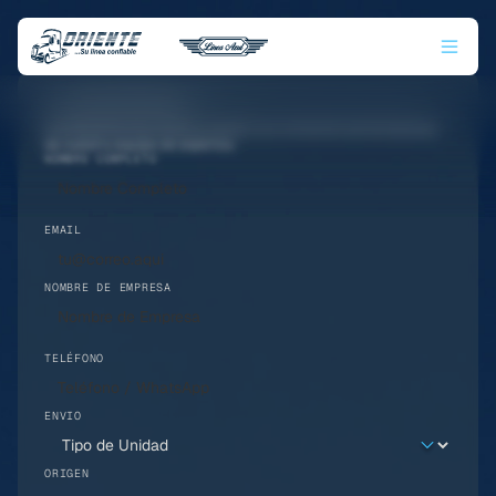
Tu línea confiable
Contáctanos hoy mismo y recibe una cotización personalizada
de nuestro equipo de expertos.
NOMBRE COMPLETO
EMAIL
NOMBRE DE EMPRESA
TELÉFONO
ENVIO
ORIGEN