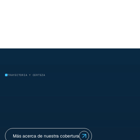
Cent
Gu
Mo
TRAYECTORIA Y CERTEZA
Más acerca de nuestra cobertura