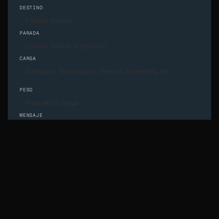
DESTINO
PARADA
CARGA
PESO
MENSAJE
TRAS ENVIAR TU SOLICITUD, ANALIZAREMOS TUS
REQUERIMIENTOS Y NOS PONDREMOS EN CONTACTO CONTIGO
PARA PRESENTARTE UNA PROPUESTA Y COORDINAR TU
SERVICIO.